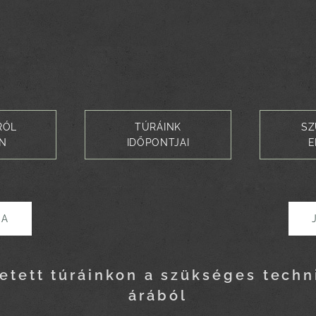
RÓL
TÚRÁINK
SZ
EN
IDŐPONTJAI
E
SA
etett túráinkon a szükséges techn
árából