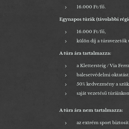
16.000 Ft/fő.
Egynapos túrák (távolabbi rég
16.000 Ft/fő,
külön díj a túravezetők
A túra ára tartalmazza:
a Klettersteig / Via Ferr
balesetvédelmi oktatást
50% kedvezmény a szüksé
saját vezetésű túráinkon
A túra ára nem tartalmazza:
az extrém sport biztosít