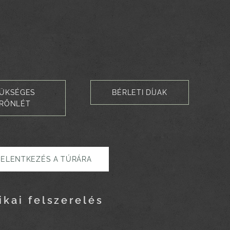
ÜKSÉGES
BÉRLETI DÍJAK
RŐNLÉT
JELENTKEZÉS A TÚRÁRA
ikai felszerelés