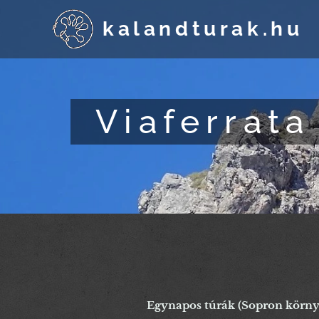
kalandturak.hu
Viaferrata
Egynapos túrák (Sopron környé