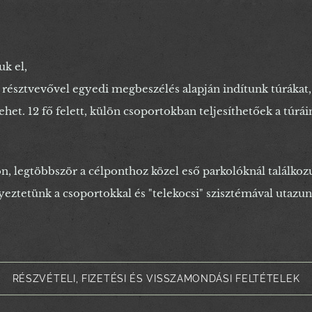
uk el,
ötti résztvevővel egyedi megbeszélés alapján indítunk túrákat
ehet. 12 fő felett, külön csoportokban teljesíthetőek a túrái
 legtöbbször a célponthoz közel eső parkolóknál találkoz
eztetünk a csoportokkal és "telekocsi" szisztémával utazunk
RÉSZVÉTELI, FIZETÉSI ÉS VISSZAMONDÁSI FELTÉTELEK