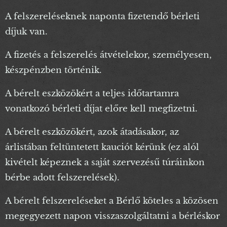
A felszereléseknek naponta fizetendő bérleti
díjuk van.
A fizetés a felszerelés átvételekor, személyesen,
készpénzben történik.
A bérelt eszközökért a teljes időtartamra
vonatkozó bérleti díjat előre kell megfizetni.
A bérelt eszközökért, azok átadásakor, az
árlistában feltüntetett kauciót kérünk (ez alól
kivételt képeznek a saját szervezésű túráinkon
bérbe adott felszerelések).
A bérelt felszereléseket a Bérlő köteles a közösen
megegyezett napon visszaszolgáltatni a bérléskor