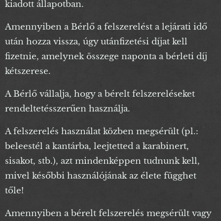
kiadott állapotban.
Amennyiben a Bérlő a felszerelést a lejárati idő
után hozza vissza, úgy utánfizetési díjat kell
fizetnie, amelynek összege naponta a bérleti díj
kétszerese.
A Bérlő vállalja, hogy a bérelt felszereléseket
rendeltetésszerűen használja.
A felszerelés használat közben megsérült (pl.:
beleestél a kantárba, leejtetted a karabinert,
sisakot, stb.), azt mindenképpen tudnunk kell,
mivel későbbi használójának az élete függhet
tőle!
Amennyiben a bérelt felszerelés megsérült vagy