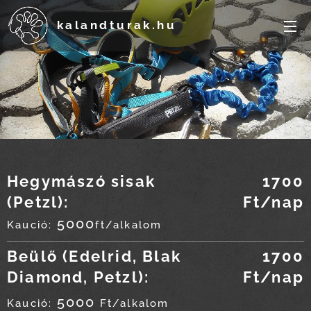
kalandturak.hu
Hegymászó sisak
1700
(Petzl):
Ft/nap
5000
Kaució:
ft/alkalom
Beülő (Edelrid, Blak
1700
Diamond, Petzl):
Ft/nap
5000
Kaució:
Ft/alkalom